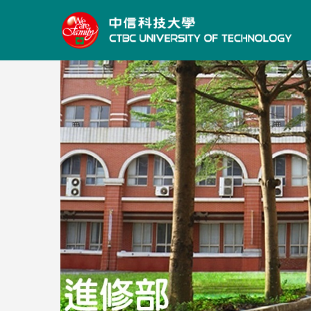
跳
到
主
要
內
容
區