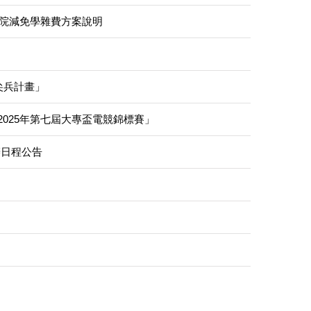
政院減免學雜費方案說明
尖兵計畫」
025年第七屆大專盃電競錦標賽」
辦日程公告